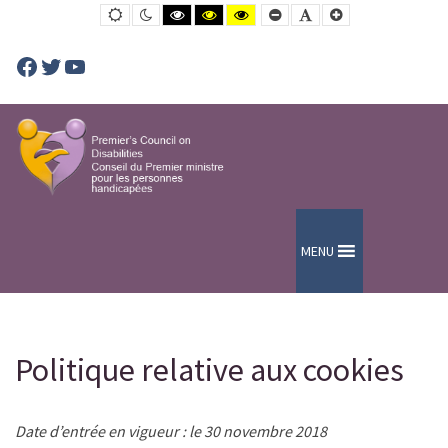
Politique
Default
Night
Black
Black
Yellow
Smaller
Default
Larger
contrast
contrast
and
and
and
Font
Font
Font
relative
White
Yellow
Black
contrast
contrast
contrast
Facebook
Twitter
YouTube
aux
cookies
-
PCD-
CPMPH
MENU
Politique relative aux cookies
Date d’entrée en vigueur : le 30 novembre 2018