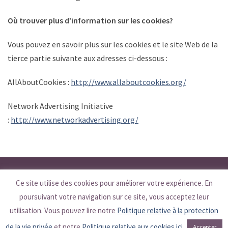
Où trouver plus d’information sur les cookies?
Vous pouvez en savoir plus sur les cookies et le site Web de la
tierce partie suivante aux adresses ci-dessous :
AllAboutCookies :
http://www.allaboutcookies.org/
Network Advertising Initiative
:
http://www.networkadvertising.org/
© 2026 Premier’s Council on Disabilities. All Rights Reserved. / © 2026
Ce site utilise des cookies pour améliorer votre expérience. En
poursuivant votre navigation sur ce site, vous acceptez leur
Conseil du Premier ministre pour les personnes handicapées. Tous
utilisation. Vous pouvez lire notre
Politique relative à la protection
droits réservés.
de la vie privée
et notre
Politique relative aux cookies ici
Accepter