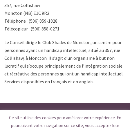
357, rue Collishaw
Moncton (NB) E1C 9R2
Téléphone : (506) 859-1828
Télécopieur : (506) 858-0271
Le Conseil dirige le Club Shades de Moncton, un centre pour
personnes ayant un handicap intellectuel, situé au 357, rue
Collishaw, à Moncton. Il s’agit d’un organisme à but non
lucratif qui s’occupe principalement de l’intégration sociale
et récréative des personnes qui ont un handicap intellectuel.
Services disponibles en français et en anglais.
© 2026 Premier’s Council on Disabilities. All Rights Reserved. / © 2026
Ce site utilise des cookies pour améliorer votre expérience. En
poursuivant votre navigation sur ce site, vous acceptez leur
Conseil du Premier ministre pour les personnes handicapées. Tous