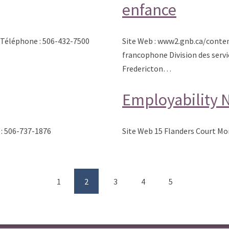
enfance
 Téléphone : 506-432-7500
Site Web : www2.gnb.ca/conte
francophone Division des servi
Fredericton…
Employability
: 506-737-1876
Site Web 15 Flanders Court Mo
1
2
3
4
5
(current)