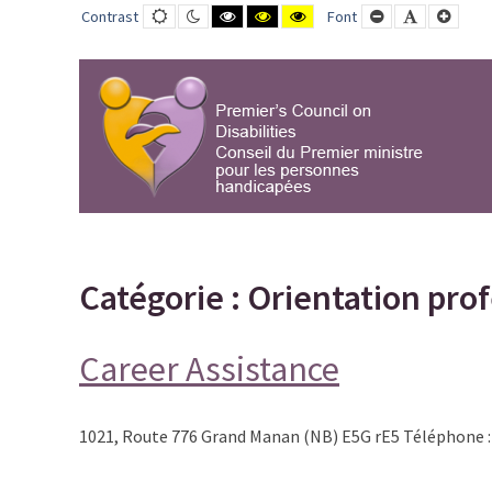
Orientation
Default
Night
Black
Black
Yellow
Smaller
Default
Large
Contrast
Font
contrast
contrast
and
and
and
Font
Font
Font
professionnelle,
White
Yellow
Black
contrast
contrast
contrast
possibilités
d’emploi
et
de
formation
Archives
-
Page
Catégorie :
Orientation prof
2
sur
Career Assistance
5
-
PCD-
1021, Route 776 Grand Manan (NB) E5G rE5 Téléphone :
CPMPH