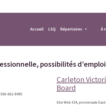
r
Accueil
LSQ
Répertoires
À 
essionnelle, possibilités d’emplo
Carleton Victo
Board
 506-662-8495
Site Web 334, promenade Easts