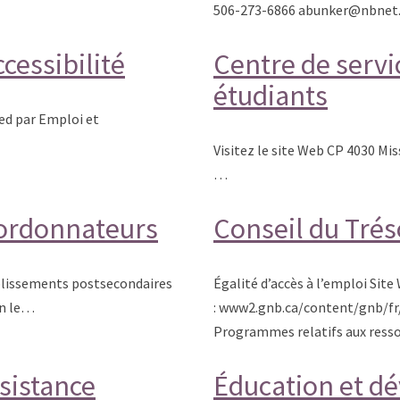
506-273-6866 abunker@nbnet
cessibilité
Centre de servi
étudiants
ied par Emploi et
Visitez le site Web CP 4030 Mi
…
coordonnateurs
Conseil du Trés
ablissements postsecondaires
Égalité d’accès à l’emploi Site
on le…
: www2.gnb.ca/content/gnb/f
Programmes relatifs aux resso
sistance
Éducation et d