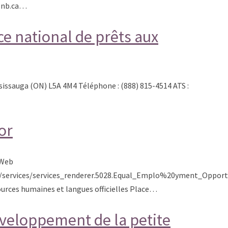
.nb.ca…
ce national de prêts aux
ssissauga (ON) L5A 4M4 Téléphone : (888) 815-4514 ATS :
or
 Web
r/services/services_renderer.5028.Equal_Emplo%20yment_Oppor
urces humaines et langues officielles Place…
éveloppement de la petite