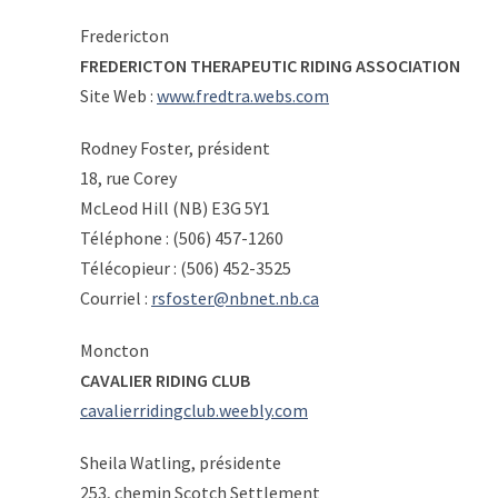
Fredericton
FREDERICTON THERAPEUTIC RIDING ASSOCIATION
Site Web :
www.fredtra.webs.com
Rodney Foster, président
18, rue Corey
McLeod Hill (NB) E3G 5Y1
Téléphone : (506) 457-1260
Télécopieur : (506) 452-3525
Courriel :
rsfoster@nbnet.nb.ca
Moncton
CAVALIER RIDING CLUB
cavalierridingclub.weebly.com
Sheila Watling, présidente
253, chemin Scotch Settlement