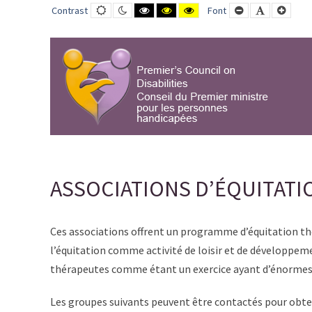
ASSOCIATIONS
Default
Night
Black
Black
Yellow
Smaller
Default
Large
Contrast
Font
contrast
contrast
and
and
and
Font
Font
Font
D’ÉQUITATION
White
Yellow
Black
contrast
contrast
contrast
THÉRAPEUTIQUE
-
PCD-
CPMPH
ASSOCIATIONS D’ÉQUITAT
Ces associations offrent un programme d’équitation thér
l’équitation comme activité de loisir et de développe
thérapeutes comme étant un exercice ayant d’énormes 
Les groupes suivants peuvent être contactés pour obten