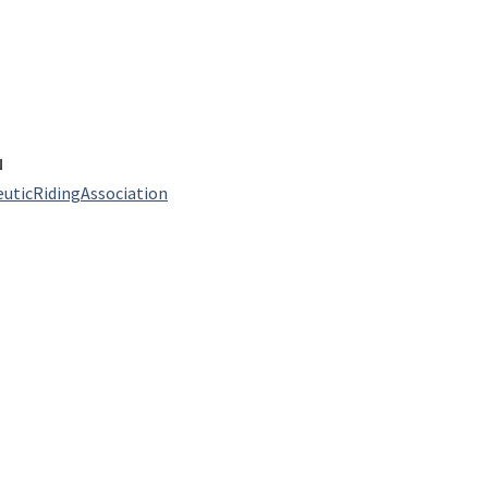
N
uticRidingAssociation