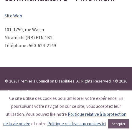
Site Web
101-1750, rue Water
Miramichi (NB) E1N 1B2
Téléphone : 560-624-2149
© 2026 Premier’s Council on Disabilities. All Rights Reserved. / © 2026
Conseil du Premier ministre pour les personnes handicapées. Tous
Ce site utilise des cookies pour améliorer votre expérience. En
droits réservés.
poursuivant votre navigation sur ce site, vous acceptez leur
utilisation. Vous pouvez lire notre
Politique relative à la protection
de la vie privée
et notre
Politique relative aux cookies ici
Accepter