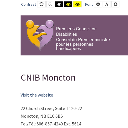
CNIB
Default
Night
Black
Black
Yellow
Smaller
Default
Large
Contrast
Font
contrast
contrast
and
and
and
Font
Font
Font
Moncton
White
Yellow
Black
contrast
contrast
contrast
-
PCD-
CPMPH
CNIB Moncton
Visit the website
22 Church Street, Suite T120-22
Moncton, NB E1C 6B5
Tel/Tél: 506-857-4240 Ext. 5614