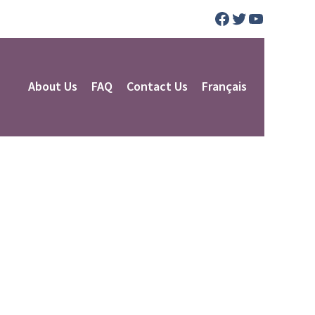
Facebook
Twitter
YouTube
About Us
FAQ
Contact Us
Français